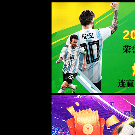
2026年8月7日 星期五
学校主页
首页
信息公开指南
信息公开目录
信息公开年度报告
依申请公开
信息公开规章制度
党务公开网
联系我们
基本信息
招生考试信息
财务、资产及收费信息